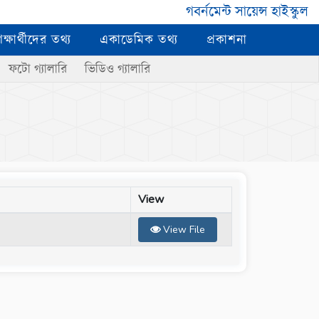
গবর্নমেন্ট সায়েন্স হাইস্কুল
িক্ষার্থীদের তথ্য
একাডেমিক তথ্য
প্রকাশনা
ফটো গ্যালারি
ভিডিও গ্যালারি
View
View File