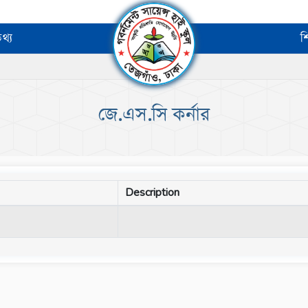
থ্য
শ
জে.এস.সি কর্নার
Description