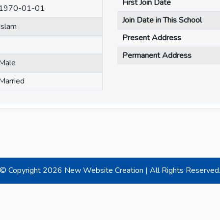
First Join Date
1970-01-01
Join Date in This School
Islam
Present Address
Permanent Address
Male
Married
© Copyright
2026 New Website Creation | All Rights Reserved