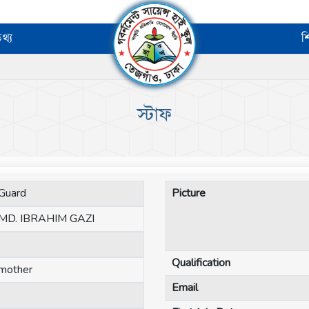
থ্য
শ
স্টাফ
Guard
Picture
MD. IBRAHIM GAZI
Qualification
mother
Email